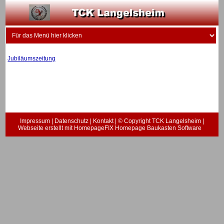
Jubiläumszeitung
Impressum
|
Datenschutz
|
Kontakt
| © Copyright TCK Langelsheim |
Webseite erstellt mit HomepageFIX Homepage Baukasten Software