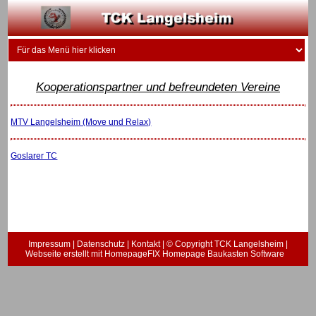
Kooperationspartner und befreundeten Vereine
MTV Langelsheim (Move und Relax)
Goslarer TC
Impressum
|
Datenschutz
|
Kontakt
| © Copyright TCK Langelsheim |
Webseite erstellt mit HomepageFIX Homepage Baukasten Software