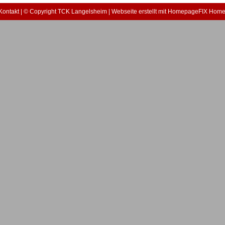
Kontakt
| © Copyright TCK Langelsheim |
Webseite erstellt mit HomepageFIX Hom