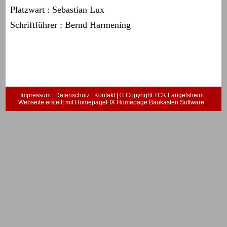
Platzwart : Sebastian Lux
Schriftführer : Bernd Harmening
Impressum
|
Datenschutz
|
Kontakt
| © Copyright TCK Langelsheim |
Webseite erstellt mit HomepageFIX Homepage Baukasten Software